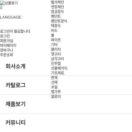
벌크체인
연장체인
0
잠금장식
펜던트
LANGUAGE :
펜던트장식
택장식
비드
로그인이 필요합니다.
볼
로그인
파이프
회원가입
기타
마이페이지
클러치
장바구니
영고리
주문조회
삼각고리
진주캡
회사소개
선물패키지
기초재료
판재
선재
카탈로그
코일
땜가루
알로이
제품보기
커뮤니티