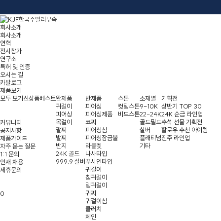
회사소개
회사소개
연혁
전시참가
연구소
특허 및 인증
오시는 길
카탈로그
제품보기
모두 보기
신상품
베스트
완제품
반제품
스톤
소재별
기획전
귀걸이
피어싱
컷팅스톤
9-10K
상반기 TOP 30
피어싱
피어싱제품
비드스톤
22-24K
24K 순금 라인업
목걸이
코찌
골드필드
추석 선물 기획전
커뮤니티
팔찌
피어싱침
실버
할로우 추천 아이템
공지사항
발찌
피어싱잠금볼
플래티넘
진주 라인업
제품가이드
반지
라블렛
기타
자주 묻는 질문
24K 골드
나사타입
1:1 문의
999.9 실버
푸시인타입
인재 채용
귀걸이
제휴문의
침귀걸이
링귀걸이
귀찌
0
귀걸이침
클러치
체인