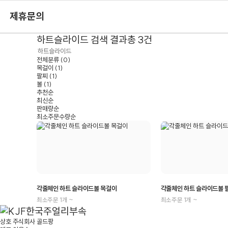
제휴문의
하트슬라이드
검색 결과
총 3건
전체분류
(0)
목걸이 (1)
팔찌 (1)
볼 (1)
추천순
최신순
판매량순
최소주문수량순
각줄체인 하트 슬라이드볼 목걸이
각줄체인 하트 슬라이드볼 
최소주문 1개 ~
최소주문 1개 ~
상호
주식회사 골드팡