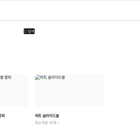
검색
팔찌
하트 슬라이드볼
최소주문 10개 ~