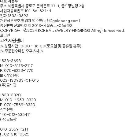
대표
이용수
주소
서울특별시 종로구 돈화문로 37-1, 골드팡빌딩 2층
사업자등록번호
101-86-82444
전화
1833-3693
개인정보보호 책임자
엄주연(kjf@goldpang.com)
통신판매신고번호
제 2013-서울종로-0668호
COPYRIGHT©2024 KOREA JEWELRY FINGINGS All rights reserved.
로그인
고객지원센터
※ 상담시간 10:00 ~ 18:00(토요일 및 공휴일 휴무)
※ 주문접수마감 오후 5시 ※
본점/홈페이지문의
1833-3693
M. 010-5173-2117
F. 070-8228-1770
IBK기업은행
023-130983-01-015
(주)골드팡
종로총판
1833-3320
M. 010-4983-3320
F. 070-7589-3320
신한은행
140-012-635411
(주)골드팡
남대문점
010-2559-1211
F. 02-318-0525