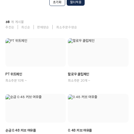
초기화
38
개 게시물
추천순
최신순
판매량순
최소주문수량순
PT 위트체인
할로우 클립체인
최소주문 10개 ~
최소주문 20개 ~
순금 0.48 커브 여유줄
0.48 커브 여유줄