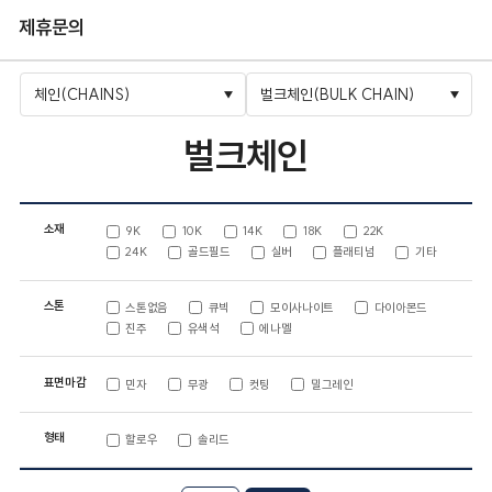
제휴문의
체인(CHAINS)
벌크체인(BULK CHAIN)
벌크체인
소재
9K
10K
14K
18K
22K
24K
골드필드
실버
플래티넘
기타
스톤
스톤없음
큐빅
모이사나이트
다이아몬드
진주
유색석
에나멜
표면마감
민자
무광
컷팅
밀그레인
형태
할로우
솔리드