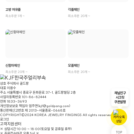
고방 여유줄
각줄체인
최소주문 1개 ~
최소주문 20개 ~
신함마체인
모줄체인
최소주문 20개 ~
최소주문 20개 ~
상호
주식회사 골드팡
대표
이용수
주소
서울특별시 종로구 돈화문로 37-1, 골드팡빌딩 2층
채널친구
사업자등록번호
101-86-82444
시크릿
전화
1833-3693
쿠폰발행
개인정보보호 책임자
엄주연(kjf@goldpang.com)
통신판매신고번호
제 2013-서울종로-0668호
COPYRIGHT©2024 KOREA JEWELRY FINGINGS All rights reserved.
로그인
고객지원센터
※ 상담시간 10:00 ~ 18:00(토요일 및 공휴일 휴무)
TOP
※ 주문접수마감 오후 5시 ※