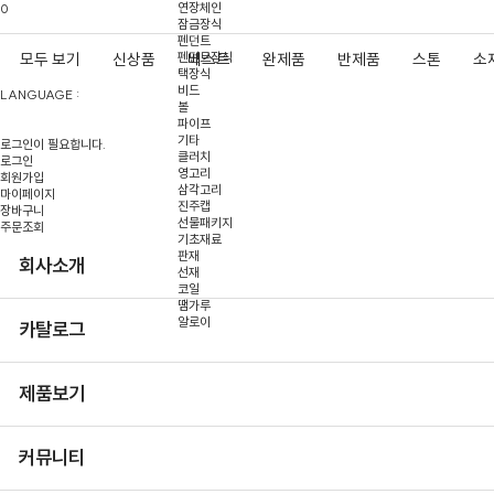
연장체인
0
잠금장식
펜던트
펜던트장식
모두 보기
신상품
베스트
완제품
반제품
스톤
소
택장식
비드
LANGUAGE :
볼
파이프
기타
로그인이 필요합니다.
클러치
로그인
영고리
회원가입
삼각고리
마이페이지
진주캡
장바구니
선물패키지
주문조회
기초재료
판재
회사소개
선재
코일
땜가루
알로이
카탈로그
제품보기
커뮤니티