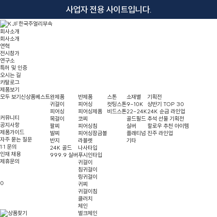
사업자 전용 사이트입니다.
회사소개
회사소개
연혁
전시참가
연구소
특허 및 인증
오시는 길
카탈로그
제품보기
모두 보기
신상품
베스트
완제품
반제품
스톤
소재별
기획전
귀걸이
피어싱
컷팅스톤
9-10K
상반기 TOP 30
피어싱
피어싱제품
비드스톤
22-24K
24K 순금 라인업
커뮤니티
목걸이
코찌
골드필드
추석 선물 기획전
공지사항
팔찌
피어싱침
실버
할로우 추천 아이템
제품가이드
발찌
피어싱잠금볼
플래티넘
진주 라인업
자주 묻는 질문
반지
라블렛
기타
1:1 문의
24K 골드
나사타입
인재 채용
999.9 실버
푸시인타입
제휴문의
귀걸이
침귀걸이
링귀걸이
0
귀찌
귀걸이침
클러치
체인
벌크체인