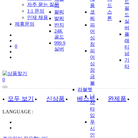
드
자주 묻는 질문
이
품
드
필
1:1 문의
팔찌
코
스
드
인재 채용
발찌
찌
톤
실
제휴문의
반지
피
버
24K
어
플
골드
싱
래
999.9
침
0
티
실버
피
넘
어
기
싱
타
잠
금
0
볼
라블렛
나
모두 보기
신상품
베스트
완제품
사
타
LANGUAGE :
입
푸
시
인