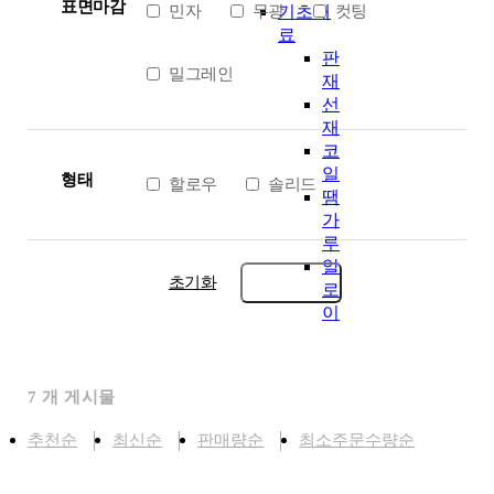
표면마감
민자
무광
컷팅
기초재
료
판
밀그레인
재
선
재
코
일
형태
할로우
솔리드
땜
가
루
알
초기화
로
이
7
개 게시물
추천순
최신순
판매량순
최소주문수량순