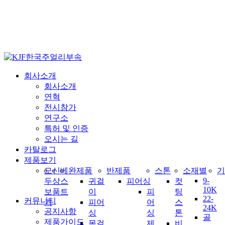
사업자 전용 사이트입니다.
회사소개
회사소개
연혁
전시참가
연구소
특허 및 인증
오시는 길
카탈로그
제품보기
모
신
베
완제품
반제품
스톤
소재별
기
9-
두
상
스
귀걸
피어싱
컷
10K
보
품
트
이
피
팅
22-
커뮤니티
기
피어
어
스
24K
공지사항
싱
싱
톤
골
제품가이드
목걸
제
비