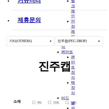
커뮤니티
벌
크
체
인
제휴문의
연
장
체
인
기타(OTHERS)
진주캡(PEG DROP)
잠금장
식
펜던트
펜
던
진주캡
트
장
식
택
장
식
비드
소재
9K
10K
14K
볼
파