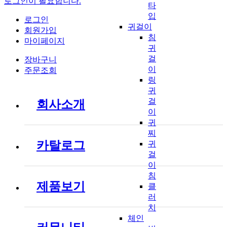
로그인이 필요합니다.
타
입
로그인
귀걸이
회원가입
침
마이페이지
귀
걸
장바구니
이
주문조회
링
귀
걸
회사소개
이
귀
찌
카탈로그
귀
걸
이
침
제품보기
클
러
치
체인