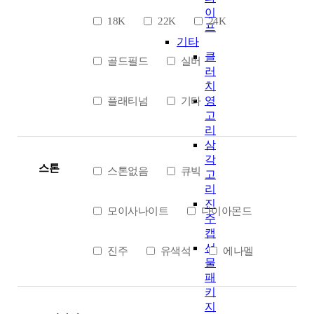
이
18K
22K
24K
프
기타
클
골드필드
실버
러
치
영
플래티넘
기타
고
리
삼
각
스톤
스톤없음
큐빅
고
리
진
모이사나이트
다이아몬드
주
캡
선
진주
유색석
에나멜
물
패
키
지