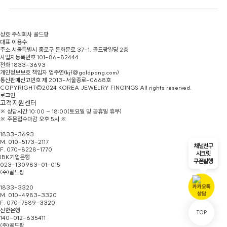
상호
주식회사 골드팡
대표
이용수
주소
서울특별시 종로구 돈화문로 37-1, 골드팡빌딩 2층
사업자등록번호
101-86-82444
전화
1833-3693
개인정보보호 책임자
엄주연(kjf@goldpang.com)
통신판매신고번호
제 2013-서울종로-0668호
COPYRIGHT©2024 KOREA JEWELRY FINGINGS All rights reserved.
로그인
고객지원센터
※ 상담시간 10:00 ~ 18:00(토요일 및 공휴일 휴무)
※ 주문접수마감 오후 5시 ※
본점/홈페이지문의
1833-3693
M. 010-5173-2117
채널친구
F. 070-8228-1770
시크릿
IBK기업은행
쿠폰발행
023-130983-01-015
(주)골드팡
종로총판
1833-3320
M. 010-4983-3320
F. 070-7589-3320
신한은행
TOP
140-012-635411
(주)골드팡