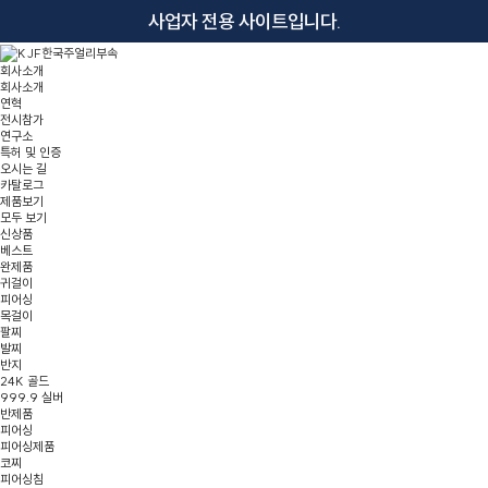
사업자 전용 사이트입니다.
회사소개
회사소개
연혁
전시참가
연구소
특허 및 인증
오시는 길
카탈로그
제품보기
모두 보기
신상품
베스트
완제품
귀걸이
피어싱
목걸이
팔찌
발찌
반지
24K 골드
999.9 실버
반제품
피어싱
피어싱제품
코찌
피어싱침