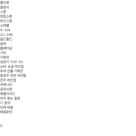
땜가루
알로이
스톤
컷팅스톤
비드스톤
소재별
9-10K
22-24K
골드필드
실버
플래티넘
기타
기획전
상반기 TOP 30
24K 순금 라인업
추석 선물 기획전
할로우 추천 아이템
진주 라인업
커뮤니티
공지사항
제품가이드
자주 묻는 질문
1:1 문의
인재 채용
제휴문의
0