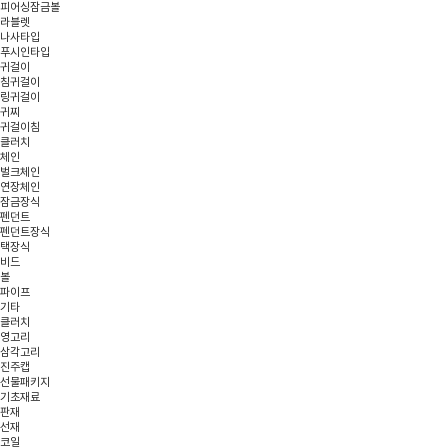
피어싱잠금볼
라블렛
나사타입
푸시인타입
귀걸이
침귀걸이
링귀걸이
귀찌
귀걸이침
클러치
체인
벌크체인
연장체인
잠금장식
펜던트
펜던트장식
택장식
비드
볼
파이프
기타
클러치
영고리
삼각고리
진주캡
선물패키지
기초재료
판재
선재
코일