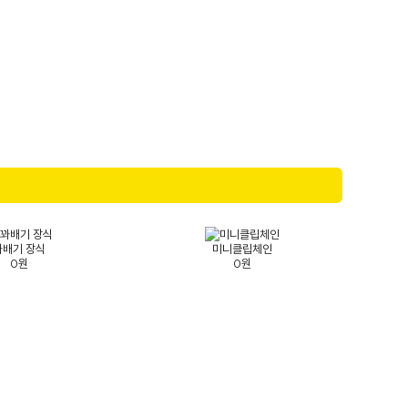
꽈배기 장식
미니클립체인
0원
0원