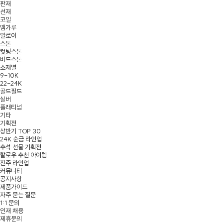
판재
선재
코일
땜가루
알로이
스톤
컷팅스톤
비드스톤
소재별
9-10K
22-24K
골드필드
실버
플래티넘
기타
기획전
상반기 TOP 30
24K 순금 라인업
추석 선물 기획전
할로우 추천 아이템
진주 라인업
커뮤니티
공지사항
제품가이드
자주 묻는 질문
1:1 문의
인재 채용
제휴문의