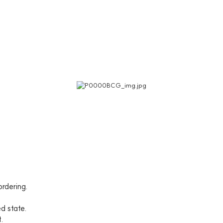
ordering.
ed state.
t.