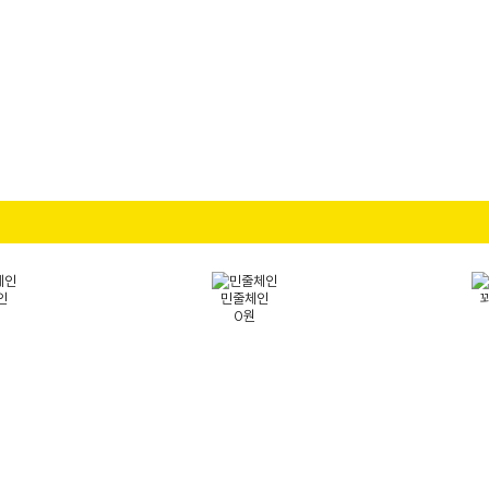
인
민줄체인
0원