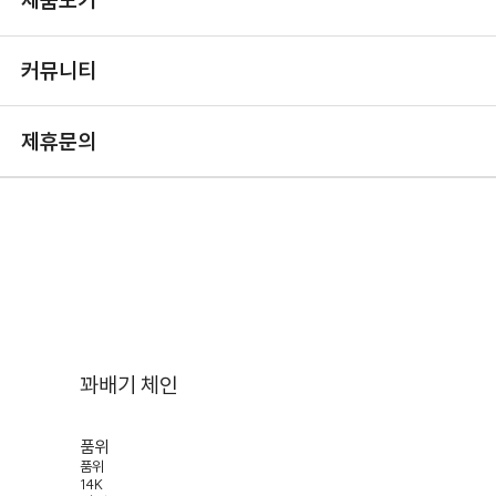
제품보기
커뮤니티
제휴문의
꽈배기 체인
품위
품위
14K