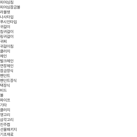
피어싱침
피어싱잠금볼
라블렛
나사타입
푸시인타입
귀걸이
침귀걸이
링귀걸이
귀찌
귀걸이침
클러치
체인
벌크체인
연장체인
잠금장식
펜던트
펜던트장식
택장식
비드
볼
파이프
기타
클러치
영고리
삼각고리
진주캡
선물패키지
기초재료