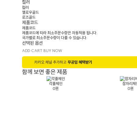
컬러
컬러
옐로우골드
로즈골드
제품코드
제품코드
제품코드에 따라 최소주문수량은 자동적용 됩니다.
국가별로 최소주문수량이 다를 수 있습니다.
선택된 옵션
ADD CART
BUY NOW
카카오 채널 추가하고
무공임 혜택받기
함께 보면 좋은 제품
각줄체인
잠자리체
0원
0원