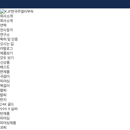
회사소개
회사소개
연혁
전시참가
연구소
특허 및 인증
오시는 길
카탈로그
제품보기
모두 보기
신상품
베스트
완제품
귀걸이
피어싱
목걸이
팔찌
발찌
반지
24K 골드
999.9 실버
반제품
피어싱
피어싱제품
코찌